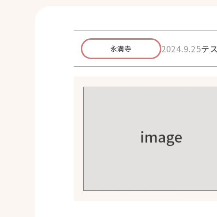
2024.9.25
テ
永満寺