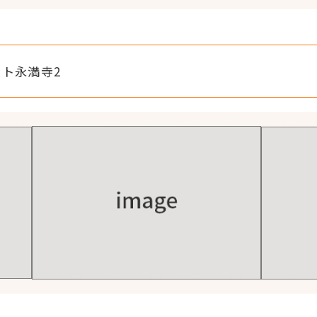
スト永満寺2