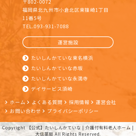
〒802-0072
福岡県北九州市小倉北区東篠崎1丁目
11番5号
TEL.093-931-7088
運営施設
たいしんかていな東名横浜
たいしんかていな赤坂
たいしんかていな永満寺
デイサービス須崎
ホーム
よくある質問
採用情報
運営会社
お問い合わせ
プライバシーポリシー
Copyright 【公式】たいしんかていな | 介護付有料老人ホーム |
大信薬局 All Rights Reserved.